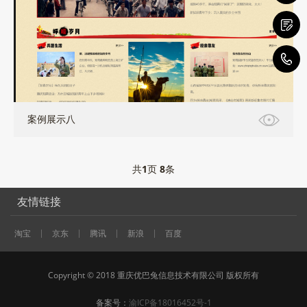
0
案例展示八
共
1
页
8
条
友情链接
淘宝
京东
腾讯
新浪
百度
Copyright © 2018 重庆优巴兔信息技术有限公司 版权所有
备案号：
渝ICP备18016452号-1