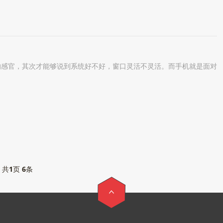
感官，其次才能够说到系统好不好，窗口灵活不灵活。而手机就是面对
共
1
页
6
条